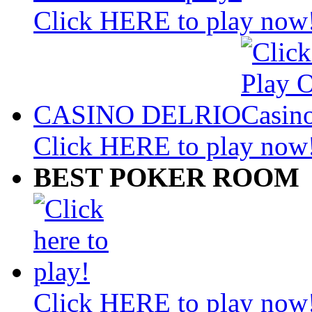
Click HERE to play now
CASINO DELRIO
Click HERE to play now
BEST POKER ROOM
Click HERE to play now