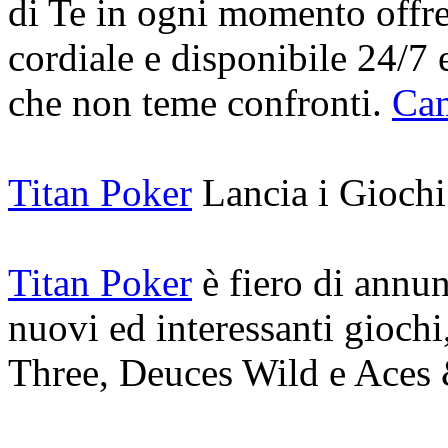
di Te in ogni momento offre
cordiale e disponibile 24/
che non teme confronti.
Ca
Titan Poker
Lancia i Giochi
Titan Poker
è fiero di annun
nuovi ed interessanti giochi
Three, Deuces Wild e Aces 