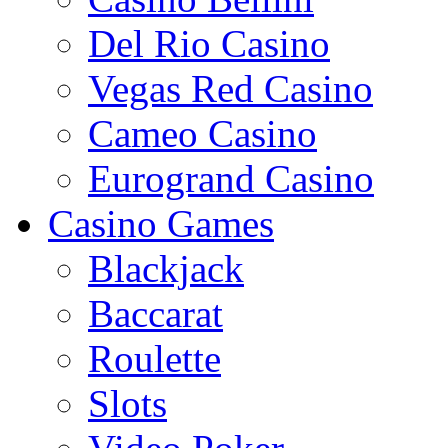
Del Rio Casino
Vegas Red Casino
Cameo Casino
Eurogrand Casino
Casino Games
Blackjack
Baccarat
Roulette
Slots