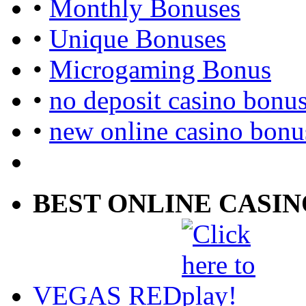
•
Monthly Bonuses
•
Unique Bonuses
•
Microgaming Bonus
•
no deposit casino bonu
•
new online casino bonu
BEST ONLINE CASIN
VEGAS RED