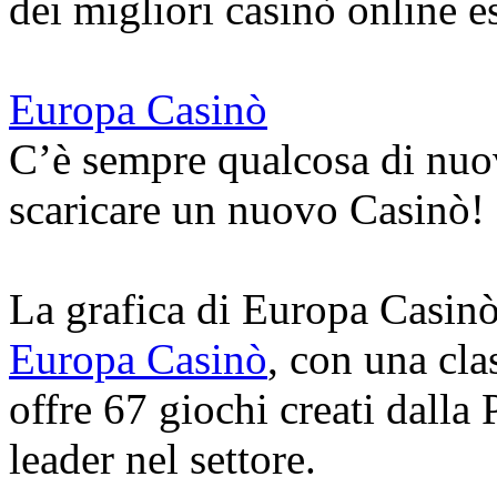
dei migliori casinò online es
Europa Casinò
C’è sempre qualcosa di nuo
scaricare un nuovo Casinò!
La grafica di Europa Casinò 
Europa Casinò
, con una cla
offre 67 giochi creati dalla
leader nel settore.