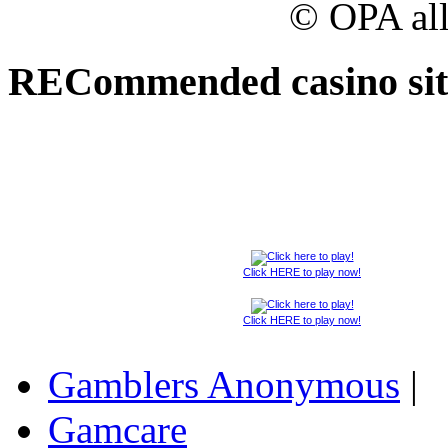
© OPA all
RECommended casino sit
Click HERE to play now!
Click HERE to play now!
Gamblers Anonymous
|
Gamcare