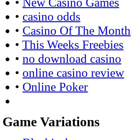
•
New Casino Games
•
casino odds
•
Casino Of The Month
•
This Weeks Freebies
•
no download casino
•
online casino review
•
Online Poker
Game Variations