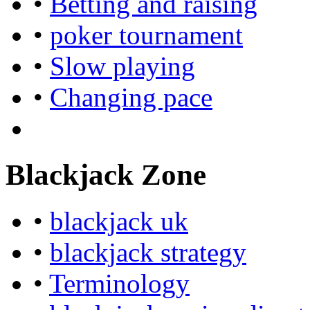
•
Betting and raising
•
poker tournament
•
Slow playing
•
Changing pace
Blackjack Zone
•
blackjack uk
•
blackjack strategy
•
Terminology