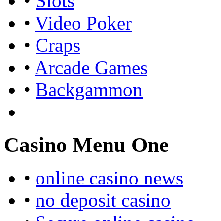
•
Slots
•
Video Poker
•
Craps
•
Arcade Games
•
Backgammon
Casino Menu One
•
online casino news
•
no deposit casino