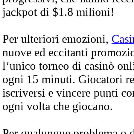
jackpot di $1.8 milioni!
Per ulteriori emozioni,
Casi
nuove ed eccitanti promozion
l‘unico torneo di casinò on
ogni 15 minuti. Giocatori re
iscriversi e vincere punti c
ogni volta che giocano.
Per qualunque problema o d