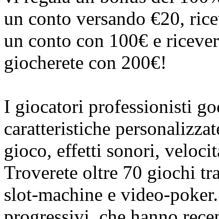
un conto versando €20, rice
un conto con 100€ e riceve
giocherete con 200€!
I giocatori professionisti 
caratteristiche personalizzate
gioco, effetti sonori, velocità
Troverete oltre 70 giochi tra
slot-machine e video-poker..
progressivi, che hanno rece