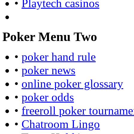
•
Playtech casinos
Poker Menu Two
•
poker hand rule
•
poker news
•
online poker glossary
•
poker odds
•
freeroll poker tourname
•
Chatroom Lingo