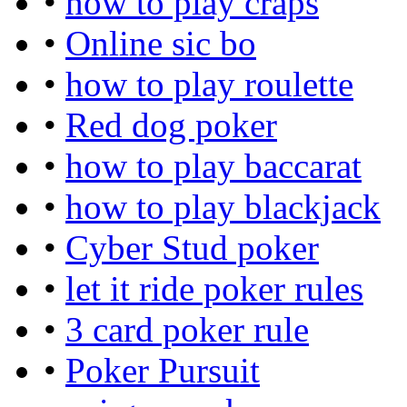
•
how to play craps
•
Online sic bo
•
how to play roulette
•
Red dog poker
•
how to play baccarat
•
how to play blackjack
•
Cyber Stud poker
•
let it ride poker rules
•
3 card poker rule
•
Poker Pursuit