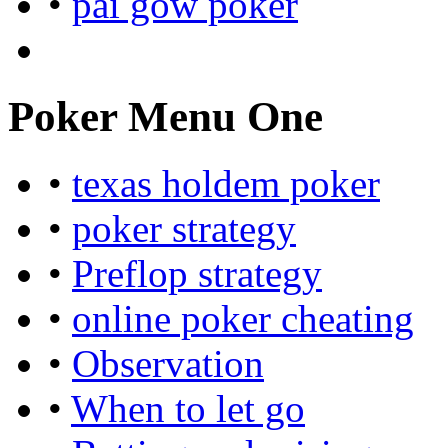
•
pai gow poker
Poker Menu One
•
texas holdem poker
•
poker strategy
•
Preflop strategy
•
online poker cheating
•
Observation
•
When to let go